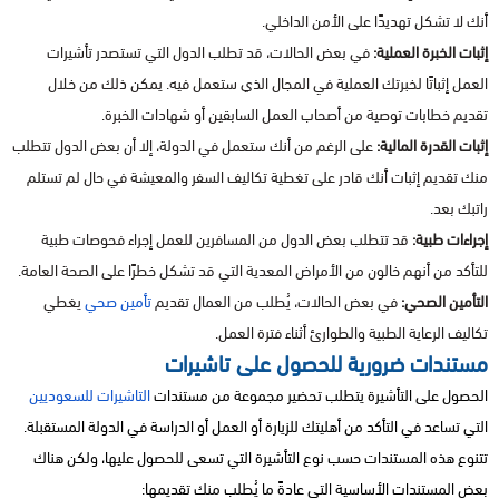
أنك لا تشكل تهديدًا على الأمن الداخلي.
إثبات الخبرة العملية:
في بعض الحالات، قد تطلب الدول التي تستصدر تأشيرات
العمل إثباتًا لخبرتك العملية في المجال الذي ستعمل فيه. يمكن ذلك من خلال
تقديم خطابات توصية من أصحاب العمل السابقين أو شهادات الخبرة.
إثبات القدرة المالية:
على الرغم من أنك ستعمل في الدولة، إلا أن بعض الدول تتطلب
منك تقديم إثبات أنك قادر على تغطية تكاليف السفر والمعيشة في حال لم تستلم
راتبك بعد.
إجراءات طبية:
قد تتطلب بعض الدول من المسافرين للعمل إجراء فحوصات طبية
للتأكد من أنهم خالون من الأمراض المعدية التي قد تشكل خطرًا على الصحة العامة.
التأمين الصحي:
في بعض الحالات، يُطلب من العمال تقديم
تأمين صحي
يغطي
تكاليف الرعاية الطبية والطوارئ أثناء فترة العمل.
مستندات ضرورية للحصول على تاشيرات
الحصول على التأشيرة يتطلب تحضير مجموعة من مستندات
التاشيرات للسعوديين
التي تساعد في التأكد من أهليتك للزيارة أو العمل أو الدراسة في الدولة المستقبلة.
تتنوع هذه المستندات حسب نوع التأشيرة التي تسعى للحصول عليها، ولكن هناك
بعض المستندات الأساسية التي عادةً ما يُطلب منك تقديمها: