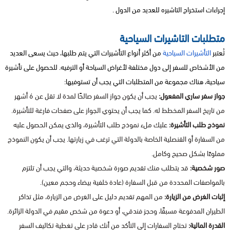
إجراءات استخراج التاشيره للعديد من الدول .
متطلبات التاشيرات السياحية
تُعتبر
التأشيرات السياحية
من أكثر أنواع التأشيرات التي يتم طلبها، حيث يسعى العديد
من الأشخاص للسفر إلى دول مختلفة لأغراض السياحة أو الترفيه. للحصول على تأشيرة
سياحية، هناك مجموعة من المتطلبات التي يجب أن تستوفيها:
جواز سفر ساري المفعول:
يجب أن يكون جواز السفر صالحًا لمدة لا تقل عن 6 أشهر
من تاريخ السفر المخطط له. كما يجب أن يحتوي الجواز على صفحات فارغة للتأشيرة.
نموذج طلب التأشيرة:
عليك ملء نموذج طلب التأشيرة، والذي يمكن الحصول عليه
من السفارة أو القنصلية الخاصة بالدولة التي ترغب في زيارتها. يجب أن يكون النموذج
مملوءًا بشكل صحيح وكامل.
صور شخصية:
قد يتطلب منك تقديم صورة شخصية حديثة، والتي يجب أن تلتزم
بالمواصفات المحددة من قبل السفارة (عادة خلفية بيضاء وحجم معين).
إثبات الغرض من الزيارة:
من المهم تقديم دليل على الغرض من الزيارة، مثل تذاكر
الطيران المدفوعة مسبقًا، وحجز فندقي، أو دعوة من شخص مقيم في الدولة الزائرة.
القدرة المالية:
تحتاج السفارات إلى التأكد من أنك قادر على تغطية تكاليف السفر