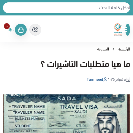
٠
٠
خريطة سفر
الرئيسية
المدونة
ما هيا متطلبات التاشيرات ؟
٨ فبراير ٢٠٢٥
Tamheed