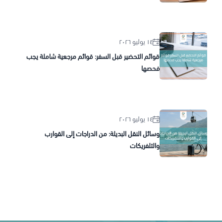
١٤ يوليو ٢٠٢٦
قوائم التحضير قبل السفر: قوائم مرجعية شاملة يجب
فحصها
١٤ يوليو ٢٠٢٦
وسائل النقل البديلة: من الدراجات إلى القوارب
والتلفريكات