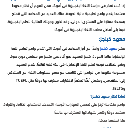
إذا كنت تفكر في دراسة اللغة الإنجليزية في أمريكا، فمن المهم أن تختار معهدًا
معتمدًا يقدم برامج تعليمية عالية الجودة. هناك العديد من المعاهد التي تتمتع
بسمعة ممتازة على المستوى الدولي، وقد تكون وجهتك المثالية لتعلم الإنجليزية.
فيما يلي أفضل معاهد اللغة الإنجليزية في أمريكا:
معهد كينجز:
يعتبر
معهد كينجز
واحدًا من أبرز المعاهد في أمريكا التي تقدم برامج تعليم اللغة
الإنجليزية عالية الجودة. يتميز المعهد بجو أكاديمي متميز مع معلمين ذوي خبرة،
ويتيح للطلاب فرصة تعلم اللغة الإنجليزية في بيئة غنية ثقافيًا. يقدم المعهد
مجموعة متنوعة من البرامج التي تتناسب مع جميع مستويات اللغة، من المبتدئين
إلى المتقدمين، ويشمل أيضًا تحضيرًا لاختبارات معترف بها دوليًا مثل TOEFL
وIELTS.
لماذا تختار معهد كينجز؟
برامج متكاملة تركز على تحسين المهارات الأربعة: التحدث، الاستماع، الكتابة، والقراءة.
معتمد دوليًا وتتميز بشهاداتها المعترف بها عالميًا.
بيئة تعليمية حديثة.