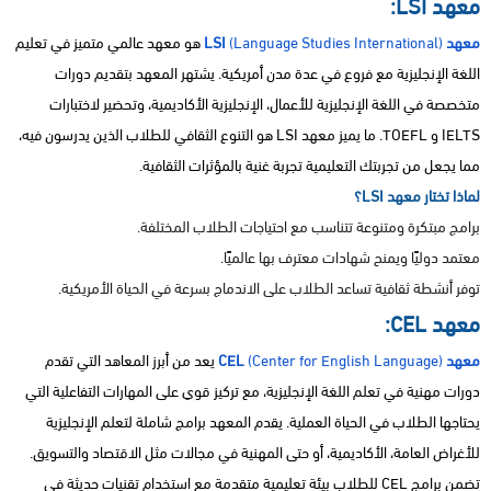
معهد LSI:
معهد LSI
(Language Studies International)
هو معهد عالمي متميز في تعليم
اللغة الإنجليزية مع فروع في عدة مدن أمريكية. يشتهر المعهد بتقديم دورات
متخصصة في اللغة الإنجليزية للأعمال، الإنجليزية الأكاديمية، وتحضير لاختبارات
IELTS و TOEFL. ما يميز معهد LSI هو التنوع الثقافي للطلاب الذين يدرسون فيه،
مما يجعل من تجربتك التعليمية تجربة غنية بالمؤثرات الثقافية.
لماذا تختار معهد LSI؟
برامج مبتكرة ومتنوعة تتناسب مع احتياجات الطلاب المختلفة.
معتمد دوليًا ويمنح شهادات معترف بها عالميًا.
توفر أنشطة ثقافية تساعد الطلاب على الاندماج بسرعة في الحياة الأمريكية.
معهد CEL:
معهد CEL
(Center for English Language)
يعد من أبرز المعاهد التي تقدم
دورات مهنية في تعلم اللغة الإنجليزية، مع تركيز قوي على المهارات التفاعلية التي
يحتاجها الطلاب في الحياة العملية. يقدم المعهد برامج شاملة لتعلم الإنجليزية
للأغراض العامة، الأكاديمية، أو حتى المهنية في مجالات مثل الاقتصاد والتسويق.
تضمن برامج CEL للطلاب بيئة تعليمية متقدمة مع استخدام تقنيات حديثة في