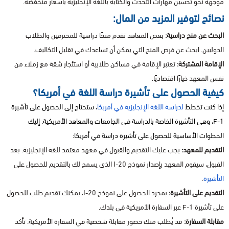
موجهة نحو تحسين مهارات التحدث والكتابة باللغة الإنجليزية بأسعار منخفضة.
نصائح لتوفير المزيد من المال:
البحث عن منح دراسية:
بعض المعاهد تقدم منحًا دراسية للمحترفين والطلاب
الدوليين. ابحث عن فرص المنح التي يمكن أن تساعدك في تقليل التكاليف.
الإقامة المشتركة:
تعتبر الإقامة في مساكن طلابية أو استئجار شقة مع زملاء من
نفس المعهد خيارًا اقتصاديًا.
كيفية الحصول على تأشيرة دراسة اللغة في أمريكا؟
إذا كنت تخطط
لدراسة اللغة الإنجليزية في أمريكا
، ستحتاج إلى الحصول على تأشيرة
F-1، وهي التأشيرة الخاصة بالدراسة في الجامعات والمعاهد الأمريكية. إليك
الخطوات الأساسية للحصول على تأشيرة دراسة في أمريكا:
التقديم للمعهد:
يجب عليك التقديم والقبول في معهد معتمد للغة الإنجليزية. بعد
القبول، سيقوم المعهد بإصدار نموذج I-20 الذي يسمح لك بالتقديم للحصول على
التأشيرة
.
التقديم على التأشيرة:
بمجرد الحصول على نموذج I-20، يمكنك تقديم طلب للحصول
على تأشيرة F-1 عبر السفارة الأمريكية في بلدك.
مقابلة السفارة:
قد يُطلب منك حضور مقابلة شخصية في السفارة الأمريكية. تأكد