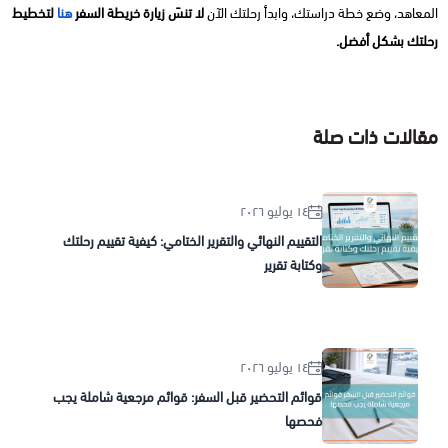
المعاهد، وضع خطة دراستك، وابدأ رحلتك الآن
لا تنسَ زيارة خريطة السفر
هنا
لتخطيط
رحلتك بشكل أفضل.
مقالات ذات صلة
١٤ يوليو ٢٠٢٦
التقييم النهائي والتقرير الختامي: كيفية تقييم رحلتك
وكتابة تقرير
١٤ يوليو ٢٠٢٦
قوائم التحضير قبل السفر: قوائم مرجعية شاملة يجب
فحصها