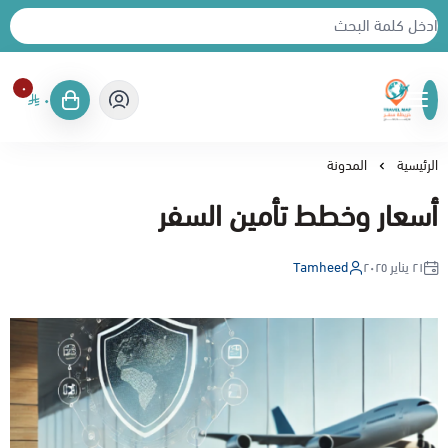
٠
٠
خريطة سفر
الرئيسية
المدونة
أسعار وخطط تأمين السفر
٢١ يناير ٢٠٢٥
Tamheed