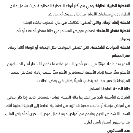
التغطية الطبية الطارئة
: وهي من أكثر أنواع التغطية المطلوبة، حيث تشمل علاج
الطوارئ والإسعافات الأولية في حال حدوث أي حادث.
تغطية إلغاء الرحلة
: والتي تُغطي التكاليف في حال اضطرت لإلغاء الرحلة.
تغطية فقدان الأمتعة
: لضمان تعويض المسافر في حالة فقدان أمتعته أو تأخر
وصولها.
تغطية الحوادث الشخصية
: التي تغطي الحوادث مثل الإصابة أو الوفاة أثناء الرحلة.
عمر المسافر
العمر يعد عاملًا مؤثرًا في سعر تأمين السفر. عادةً ما تكون الأسعار أقل للمسافرين
الأصغر سنًا، بينما تزداد الأسعار للمسافرين الأكبر سنًا بسبب زيادة المخاطر الصحية
المرتبطة بالعمر. هذا قد يتطلب تأمينًا إضافيًا في بعض الحالات.
حالة الصحة العامة للمسافر
الشركات التأمينية تأخذ في اعتبارها حالة الصحة العامة للمسافر، خاصة إذا كان يعاني
من أمراض مزمنة أو حالات صحية قد تزيد من احتمالية الحاجة إلى الرعاية الطبية أثناء
السفر. الأشخاص الذين يعانون من أمراض مزمنة مثل مرض السكري أو أمراض القلب
قد يواجهون أسعار تأمين أعلى.
عدد المسافرين