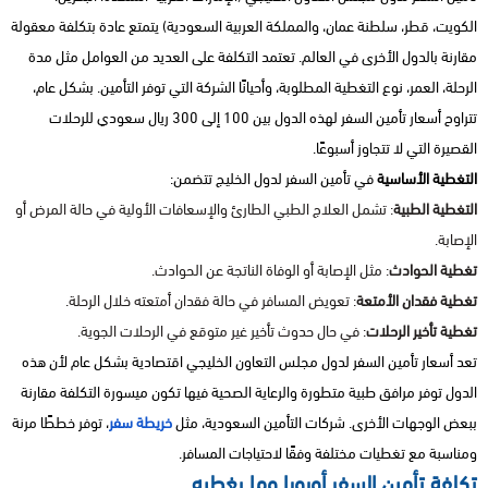
الكويت، قطر، سلطنة عمان، والمملكة العربية السعودية) يتمتع عادة بتكلفة معقولة
مقارنة بالدول الأخرى في العالم. تعتمد التكلفة على العديد من العوامل مثل مدة
الرحلة، العمر، نوع التغطية المطلوبة، وأحيانًا الشركة التي توفر التأمين. بشكل عام،
تتراوح أسعار تأمين السفر لهذه الدول بين 100 إلى 300 ريال سعودي للرحلات
القصيرة التي لا تتجاوز أسبوعًا.
التغطية الأساسية
في تأمين السفر لدول الخليج تتضمن:
التغطية الطبية
: تشمل العلاج الطبي الطارئ والإسعافات الأولية في حالة المرض أو
الإصابة.
تغطية الحوادث
: مثل الإصابة أو الوفاة الناتجة عن الحوادث.
تغطية فقدان الأمتعة
: تعويض المسافر في حالة فقدان أمتعته خلال الرحلة.
تغطية تأخير الرحلات
: في حال حدوث تأخير غير متوقع في الرحلات الجوية.
تعد أسعار تأمين السفر لدول مجلس التعاون الخليجي اقتصادية بشكل عام لأن هذه
الدول توفر مرافق طبية متطورة والرعاية الصحية فيها تكون ميسورة التكلفة مقارنة
ببعض الوجهات الأخرى. شركات التأمين السعودية، مثل
خريطة سفر
، توفر خططًا مرنة
ومناسبة مع تغطيات مختلفة وفقًا لاحتياجات المسافر.
تكلفة تأمين السفر أوروبا وما يغطيه